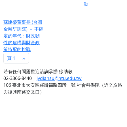
動
蘇建榮董事長 (台灣
金融研訓院) － 不確
定的年代：財政韌
性的建構與財金政
策搭配的挑戰
Pagination
下一頁
頁 1
››
若有任何問題歡迎洽詢承辦 徐助教
02-3366-8440 |
lydiahsu@ntu.edu.tw
106 臺北市大安區羅斯福路四段一號 社會科學院（近辛亥路
與復興南路交叉口）