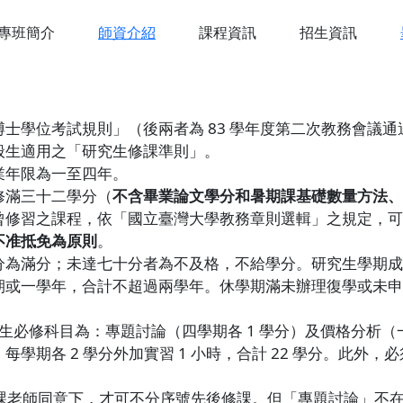
系網
專班簡介
師資介紹
課程資訊
招生資訊
士學位考試規則」（後兩者為 83 學年度第二次教務會議
般生適用之「研究生修課準則」。
業年限為一至四年。
修滿三十二學分（
不含畢業論文學分和暑期課基礎數量方法、
曾修習之課程，依「國立臺灣大學教務章則選輯」之規定，可
不准抵免為原則
。
分為滿分；未達七十分者為不及格，不給學分。研究生學期成
期或一學年，合計不超過兩學年。休學期滿未辦理復學或未申
研究生必修科目為：專題討論（四學期各 1 學分）及價格分
學期各 2 學分外加實習 1 小時，合計 22 學分。此外
授課老師同意下，才可不分序號先後修課。但「專題討論」不