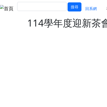
移至主內容
搜尋
回經濟
搜尋
回系網
114學年度迎新茶