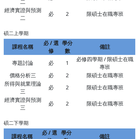
二
經濟實證與預測
必
2
限碩士在職專班
二
碩二上學期
必 / 選
學分
課程名稱
備註
修
數
必修四學期 / 限碩士在職
專題討論
必
1
專班
價格分析三
必
2
限碩士在職專班
所得與就業理論
必
2
限碩士在職專班
三
經濟實證與預測
必
2
限碩士在職專班
三
碩二下學期
必 / 選
學分
課程名稱
備註