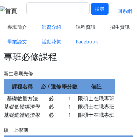
移至主內容
搜尋
回經濟
搜尋
回系網
專班簡介
師資介紹
課程資訊
招生資訊
畢業論文
活動花絮
Facebook
專班必修課程
新生暑期先修
課程名稱
必 / 選修
學分數
備註
基礎數量方法
必
1
限碩士在職專班
基礎個體經濟學
必
1
限碩士在職專班
基礎總體經濟學
必
1
限碩士在職專班
碩一上學期