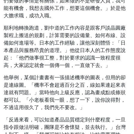
們要做的事情是有關係，如果徵的不是研發人員，我可
能有機會，我想去國外工作，想要這個機會。」於是他
大膽求職，成功入職。
順利地轉換跑道，劉中道的工作內容是跟客戶談晶圓廠
製程上搬送的規劃，計算需要的設備量、如何布線、設
備如何進場等。日本的工作經驗，讓他深刻體悟：「日
本產品與服務昂貴的道理。」他從日本人的工作態度說
起：「他們做事很工整，對於要求的認識一致程度很
高，大家認定就會一個傳一個，一直做下去。」
他舉例，某個計畫書有一張描述機率的圖表，但用的卻
是連線圖。「機率不會超過百分之百，線如果連起來表
達就有問題。」當時他向上級反應，認為畫成點或條狀
都可以。「小老板看我一眼，想了一下，說你說得對，
不過這用很久了，我們先不要改。」
「反過來看，可以知道產品品質穩定到什麼程度，一旦
指令跟做法明確，團隊是不會懷疑，並去執行。」台灣