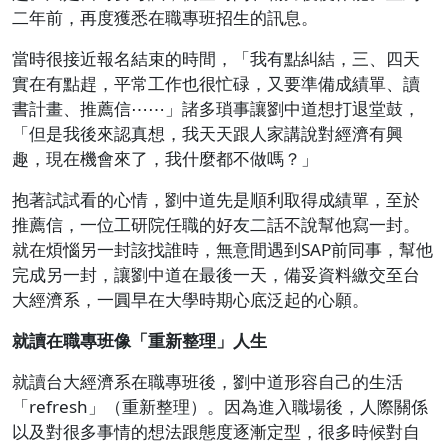
二年前，再度獲悉在職專班招生的訊息。
當時很接近報名結束的時間，「我有點糾結，三、四天
實在有點趕，平常工作也很忙碌，又要準備成績單、讀
書計畫、推薦信⋯⋯」諸多瑣事讓劉中道想打退堂鼓，
「但是我後來認真想，我天天跟人家講說對經濟有興
趣，現在機會來了，我什麼都不做嗎？」
抱著試試看的心情，劉中道先是順利取得成績單，至於
推薦信，一位工研院任職的好友二話不說幫他寫一封。
就在煩惱另一封該找誰時，無意間遇到SAP前同事，幫他
完成另一封，讓劉中道在最後一天，備妥資料繳交至台
大經濟系，一圓早在大學時期心底泛起的心願。
就讀在職專班像「重新整理」人生
就讀台大經濟系在職專班後，劉中道形容自己的生活
「refresh」（重新整理）。因為進入職場後，人際關係
以及對很多事情的想法跟態度逐漸定型，很多時候對自