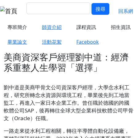
移至主內容
搜尋
回經濟
搜尋
回系網
專班簡介
師資介紹
課程資訊
招生資訊
畢業論文
活動花絮
Facebook
美商資深客戶經理劉中道：經濟
系重整人生學習「選擇」
劉中道是美商甲骨文公司資深客戶經理，大學念水利工
程，研究所轉念水資源與環境工程，畢業後先到工地當
監工，再進入一家日本企業工作。曾任職於德國的跨國
軟體公司SAP，後再轉往全球大型企業科技軟體公司甲骨
文（Oracle）任職。
一路走來從水利工程相關，轉往半導體自動化設備廠，