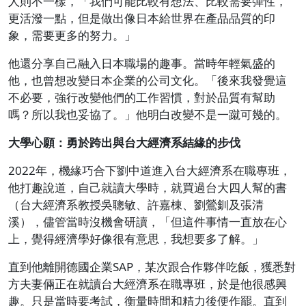
人則不一樣，「我們可能比較有想法、比較需要彈性，
更活潑一點，但是做出像日本給世界在產品品質的印
象，需要更多的努力。」
他還分享自己融入日本職場的趣事。當時年輕氣盛的
他，也曾想改變日本企業的公司文化。「後來我發覺這
不必要，強行改變他們的工作習慣，對於品質有幫助
嗎？所以我也妥協了。」他明白改變不是一蹴可幾的。
大學心願：勇於跨出與台大經濟系結緣的步伐
2022年，機緣巧合下劉中道進入台大經濟系在職專班，
他打趣說道，自己就讀大學時，就買過台大四人幫的書
（台大經濟系教授吳聰敏、許嘉棟、劉鶯釧及張清
溪），儘管當時沒機會研讀，「但這件事情一直放在心
上，覺得經濟學好像很有意思，我想要多了解。」
直到他離開德國企業SAP，某次跟合作夥伴吃飯，獲悉對
方夫妻倆正在就讀台大經濟系在職專班，於是他很感興
趣。只是當時要考試，衡量時間和精力後便作罷。直到