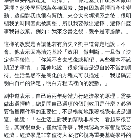
選擇？然後學習認識各種因素，如何因為選擇而產生變
動，這個對我也很有幫助。來台大念經濟系之後，很明
顯我的時間因此被調整，所以我要做出選擇，選擇什麼
事我得放棄。例如：我來念書之後，幾乎是零應酬。」
這樣的改變是否讓他若有所失？劉中道肯定地說，不
會。他表示因為清楚基於「效用」做判斷，一旦做了決
定也不後悔，「你就不會去想像或期望，某些根本不該
期望的事情。」延伸地說，很多痛苦是源自於不當的期
待。生活當然不是簡化的方程式可以描述，「我起碼要
明白自己的決定，明白方程式裡面的變數。」
劉中道表示，自己這兩年身體力行經濟學的原理，需要
做出選擇時，總是問自己選項的個別效用是什麼？必須
要衡量兩件事的重要性，不是模糊地跟著感覺走或是迴
避。他說：「在生活上對我的幫助非常大，看起來很普
通，其實很重要，僅就這件事，我就認為大家都應該念
經濟，經濟學是非常值得大家把它視為重要基礎學科的