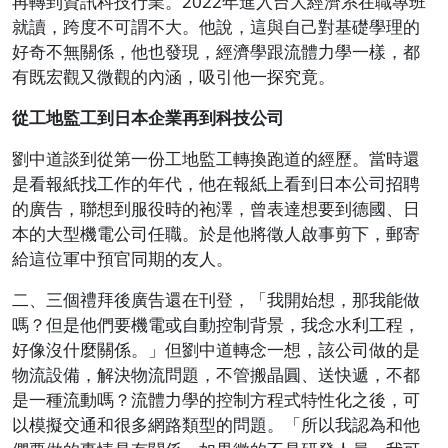
再轉到資訊科技行業。2022年進入台大經濟系在職專班
就讀，跨度不可謂不大。他說，這與自己對基礎學理的
好奇不無關係，他也發現，經濟學跟流體力學一樣，都
有既宏觀又微觀的內涵，吸引他一探究竟。
從工地監工到日本企業再到科技公司
劉中道談到從第一份工地監工轉換跑道的經歷。當時還
是看報紙找工作的年代，他在報紙上看到日本公司招聘
的廣告，聯想到服役時的袍澤，曾表達想要到德國、日
本的大型機電公司任職。於是他將徵人啟事剪下，郵寄
給這位軍中預官同期的友人。
二、三個禮拜後廣告還在刊登，「我開始想，那我能做
嗎？但是他們要機電或自動控制背景，我念水利工程，
好像沒什麼關係。」但劉中道轉念一想，該公司做的是
物流設備，解決物流問題，不管搬晶圓、送快遞，不都
是一種流動嗎？流體力學的控制方程式特性化之後，可
以模擬交通和很多網路類型的問題。「所以我認為和他